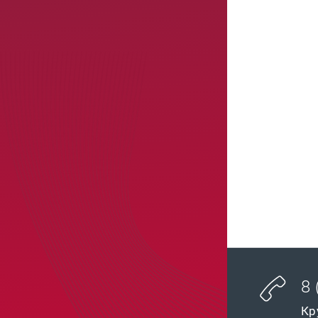
8 
Кр