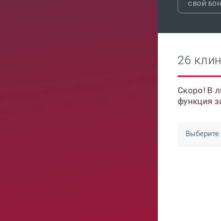
СВОЙ БОН
26 кли
Скоро! В 
функция з
Выберите 