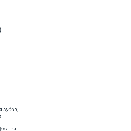
а
я зубов;
;
фектов