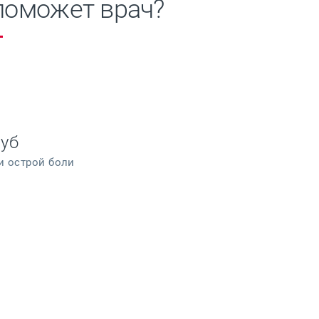
поможет врач?
зуб
 острой боли