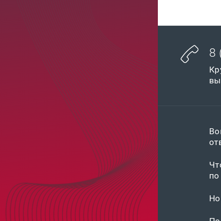
8 
Кр
вы
Во
от
Чт
по
Но